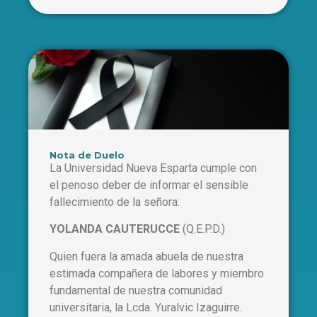
Nota de Duelo
La Universidad Nueva Esparta cumple con
el penoso deber de informar el sensible
fallecimiento de la señora:
YOLANDA CAUTERUCCE
(Q.E.P.D.)
Quien fuera la amada abuela de nuestra
estimada compañera de labores y miembro
fundamental de nuestra comunidad
universitaria, la Lcda. Yuralvic Izaguirre.