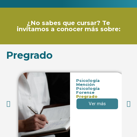
¿No sabes que cursar? Te
invitamos a conocer más sobre:
Pregrado
Psicología
Mención
Psicología
Forense
Pregrado
Ver más